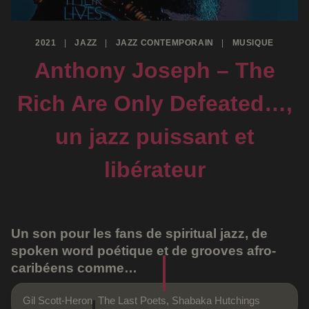
2021
|
JAZZ
|
JAZZ CONTEMPORAIN
|
MUSIQUE
Anthony Joseph – The
Rich Are Only Defeated…,
un jazz puissant et
libérateur
Un son pour les fans de spiritual jazz, de
spoken word poétique et de grooves afro-
caribéens comme…
Gil Scott-Heron, The Last Poets, Shabaka Hutchings