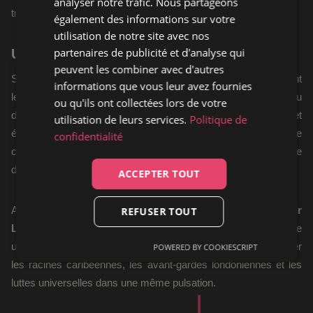
analyser notre trafic. Nous partageons
très forte.
également des informations sur votre
utilisation de notre site avec nos
partenaires de publicité et d'analyse qui
Un jazz libre, vivant et incandescent
peuvent les combiner avec d'autres
Sur cet album,
Anthony Joseph
et ses musiciens repoussent
informations que vous leur avez fournies
les frontières du jazz avec une rare intensité. Chaque morceau
ou qu'ils ont collectées lors de votre
devient un terrain d’exploration où virtuosité technique et
utilisation de leurs services.
Politique de
émotion collective finissent par se rejoindre dans une
confidentialité
cohérence impressionnante. La musique semble se construire
dans l’instant, comme si elle brûlait au présent.
ACCEPTER TOUT
Avec
The Rich Are Only Defeated When Running for Their
REFUSER TOUT
Lives
, Anthony Joseph rappelle que le jazz peut encore être
une arme poétique, sociale et politique. Un art capable de relier
POWERED BY COOKIESCRIPT
les racines caribéennes, les avant-gardes londoniennes et les
luttes universelles dans une même pulsation.