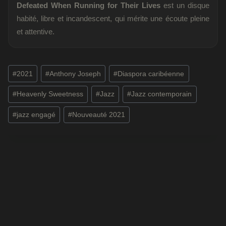
Defeated When Running for Their Lives
est un disque
habité, libre et incandescent, qui mérite une écoute pleine
et attentive.
Étiquettes
#
2021
#
Anthony Joseph
#
Diaspora caribéenne
de
#
Heavenly Sweetness
#
Jazz
#
Jazz contemporain
la
publication :
#
jazz engagé
#
Nouveauté 2021