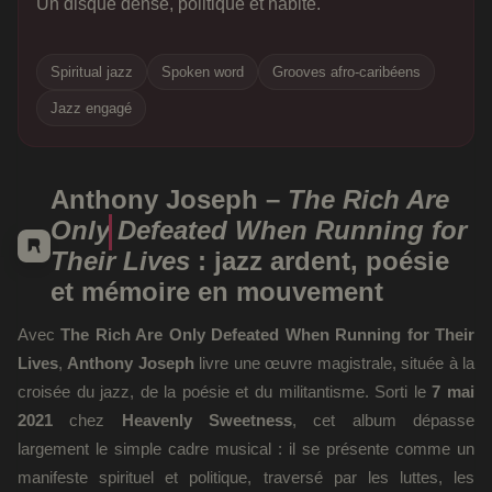
Un disque dense, politique et habité.
Spiritual jazz
Spoken word
Grooves afro-caribéens
Jazz engagé
Anthony Joseph –
The Rich Are
Only Defeated When Running for
Their Lives
: jazz ardent, poésie
et mémoire en mouvement
Avec
The Rich Are Only Defeated When Running for Their
Lives
,
Anthony Joseph
livre une œuvre magistrale, située à la
croisée du jazz, de la poésie et du militantisme. Sorti le
7 mai
2021
chez
Heavenly Sweetness
, cet album dépasse
largement le simple cadre musical : il se présente comme un
manifeste spirituel et politique, traversé par les luttes, les