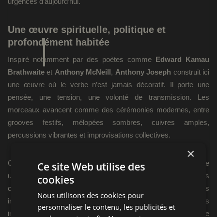
urgences d’aujourd’hui.
Une œuvre spirituelle, politique et
profondément habitée
Inspiré notamment par des poètes comme
Edward Kamau
Brathwaite
et
Anthony McNeill
,
Anthony Joseph
construit ici
une œuvre où le verbe n’est jamais décoratif. Il porte une
pensée, une tension, une volonté de transmission. Les
morceaux avancent comme des cérémonies modernes, entre
grooves festifs, mélopées sombres, cuivres amples,
percussions vibrantes et improvisations collectives.
×
Cette musique ne cherche pas seulement à séduire : elle ouvre
Ce site Web utilise des
un espace de réflexion et d’introspection. Les légères
cookies
cymbales, les claviers enveloppants et les élans des cuivres
Nous utilisons des cookies pour
installent des climats mouvants, parfois méditatifs, parfois
personnaliser le contenu, les publicités et
incandescents, toujours traversés par une conscience politique