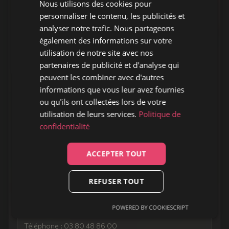
Nous utilisons des cookies pour
Ouverte en 1995, elle permet aux associations locales
personnaliser le contenu, les publicités et
d’assurer une programmation musicale tout au long de
analyser notre trafic. Nous partageons
l’année et d’offrir un espace aux musiciens locaux.
également des informations sur votre
Aménagée dans d’anciens entrepôts devenus des ateliers
utilisation de notre site avec nos
partenaires de publicité et d'analyse qui
rock, elle est aujourd’hui un véritable centre dédié aux
peuvent les combiner avec d'autres
musiques actuelles. Plusieurs générations de Dijonnais et
informations que vous leur avez fournies
de Bourguignons s’y sont retrouvées pour assister à un
ou qu'ils ont collectées lors de votre
concert, répéter en studio, participer à un atelier sur le
utilisation de leurs services.
Politique de
son ou se former aux
musiques actuelles
.
confidentialité
ADRESSE
ACCEPTER TOUT
La Vapeur
42 av. de Stalingrad, 21000 Dijon
REFUSER TOUT
CONTACT
POWERED BY COOKIESCRIPT
Email :
contact@lavapeur.com
Téléphone : 03 80 48 86 00