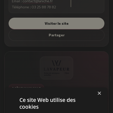
Email :
contact@laniche.fr
Téléphone : 03 25 88 78 82
Visiter le site
Partager
SCÈNE MUSICALE
×
La Vapeur
Ce site Web utilise des
cookies
La Vapeur
est la salle de concert historique de
Dijon
.