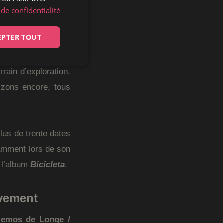
es styles, avec une
 de confidentialité
EPTER TOUT
, d’
arrangements
rain d’exploration.
izons encore, tous
lus de trente dates
tamment lors de son
t l’album
Bicicleta
.
uvement
iemos de Longe /