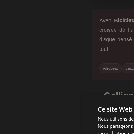
Avec
Biciclet
croisée de l’
disque pensé 
tout.
Afrobeat
Jazz
Collig
entre A
Ce site Web 
Nous utilisons des
Après avoir multi
Nous partageons é
YĪN
,
Yves Lenner
de publicité et d