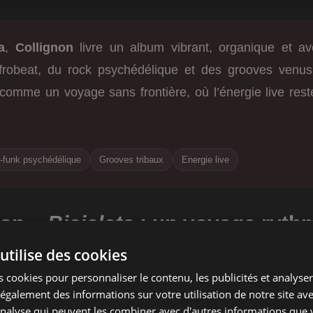
a
,
Collignon
livre un album vibrant, organique et av
afrobeat, du rock psychédélique et des grooves venus 
comme un voyage sans frontière, où l’énergie live rest
-funk psychédélique
Grooves tribaux
Energie live
non –
Bicicleta
: un voyage ryth
frique, Brésil et psychédélisme
utilise des cookies
 cookies pour personnaliser le contenu, les publicités et analyser 
plié les expériences dans des formations reconnues comm
galement des informations sur votre utilisation de notre site av
tz
,
Gino Bombrini
et
Jori Collignon
unissent leurs forces
'analyse qui peuvent les combiner avec d'autres informations que 