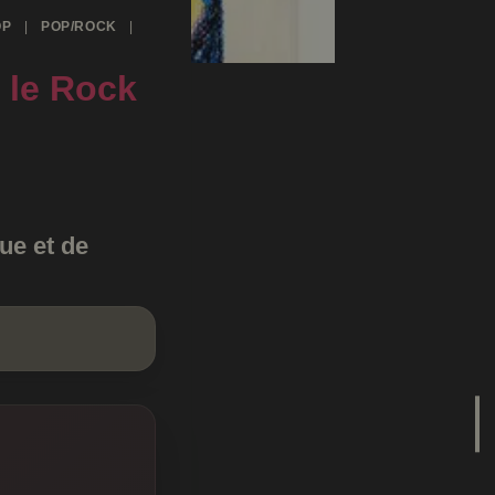
OP
|
POP/ROCK
|
t le Rock
ue et de