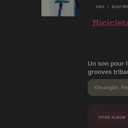
2025
|
ELECTR
Biciclet
Un son pour l
grooves tri
Khruangbin, Fel
FICHE ALBUM