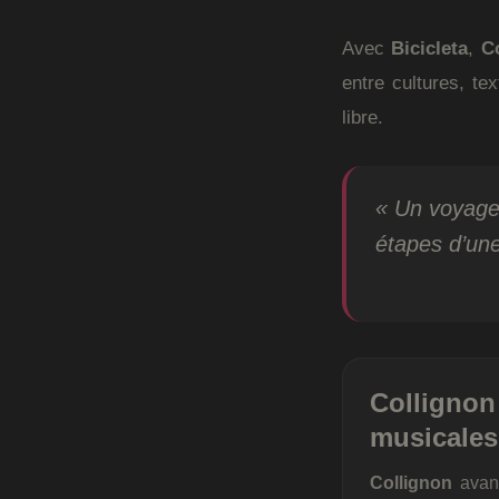
Avec
Bicicleta
,
C
entre cultures, te
libre.
« Un voyage
étapes d’un
Collignon 
musicales
Collignon
avanc