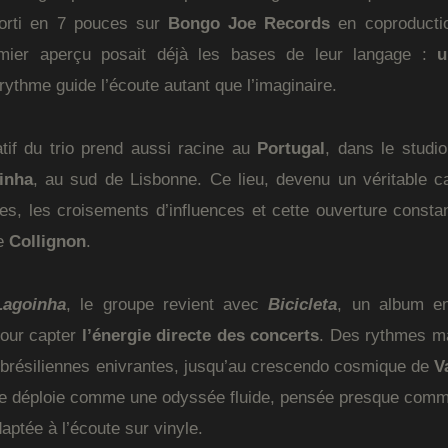
sorti en 7 pouces sur
Bongo Joe Records
en coproduct
mier aperçu posait déjà les bases de leur langage :
u
 rythme guide l’écoute autant que l’imaginaire.
tif du trio prend aussi racine au
Portugal
, dans le studi
inha
, au sud de Lisbonne. Ce lieu, devenu un véritable ca
res, les croisements d’influences et cette ouverture consta
de
Collignon
.
Lagoinha
, le groupe revient avec
Bicicleta
, un album en
pour capter
l’énergie directe des concerts
. Des rythmes m
brésiliennes enivrantes, jusqu’au crescendo cosmique de
V
se déploie comme une odyssée fluide, pensée presque comme
aptée à l’écoute sur vinyle.