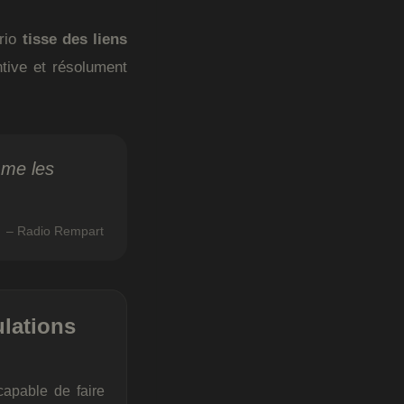
trio
tisse des liens
ntive et résolument
mme les
– Radio Rempart
ulations
capable de faire