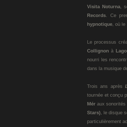
Visita Noturna
, 
Records
. Ce pre
hypnotique
, où le
Le processus créa
Collignon
à
Lago
nourri les rencont
dans la musique 
Trois ans après
tournée et conçu 
Mér
aux sonorités 
Stars)
, le disque 
particulièrement ad