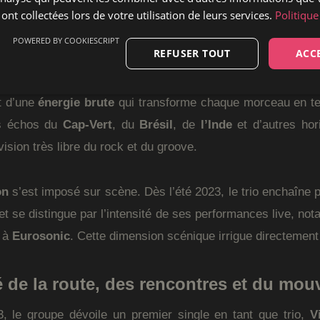
o néerlandais y concentre une même envie de décloisonner l
 ont collectées lors de votre utilisation de leurs services.
Politique
e, chaleureuse et profondément mouvante.
POWERED BY COOKIESCRIPT
REFUSER TOUT
ACC
epose sur un savant mélange de
rythmes exotiques
 d’une
énergie brute
qui transforme chaque morceau en ter
s échos du
Cap-Vert
, du
Brésil
, de
l’Inde
et d’autres hor
ision très libre du rock et du groove.
on
s’est imposé sur scène. Dès l’été 2023, le trio enchaîne p
 et se distingue par l’intensité de ses performances live, no
 à
Eurosonic
. Cette dimension scénique irrigue directemen
 de la route, des rencontres et du mo
 le groupe dévoile un premier single en tant que trio,
V