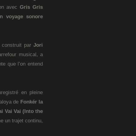
ion avec
Gris Gris
n voyage sonore
o construit par
Jori
rrefour musical, a
nte que l’on entend
registré en pleine
aloya de
Fonkér la
ai Vai Vai (Into the
 un trajet continu,