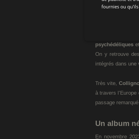
Collignon
. Le tri
fournies ou qu'ils
musique percussiv
Leur univers r
psychédéliques
et
On y retrouve de
intégrés dans une v
Très vite,
Collign
à travers l’Europe
passage remarqué
Un album né
En novembre 2023,