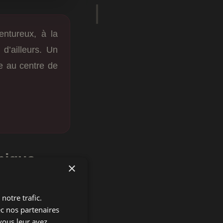
entureux, à la
d’ailleurs. Un
e au centre de
mique
×
notre trafic.
e
SKIP&DIE
et
YĪN
ec nos partenaires
 sous un seul nom :
vous leur avez