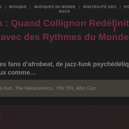
O
|
MUSIQUE
|
MUSIQUES DU MONDE
|
NOUVEAUTÉ 2025
|
P
ROCK
a : Quand Collignon Redéfini
avec des Rythmes du Monde
es fans d’afrobeat, de jazz-funk psychédéliq
baux comme…
a Kuti, The Heliocentrics, YĪN YĪN, Altin Gün