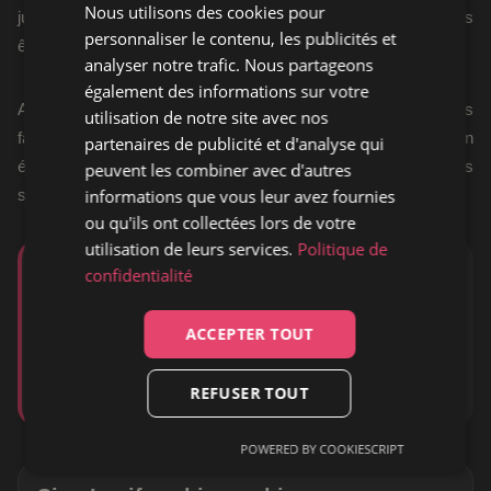
Nous utilisons des cookies pour
justement là que le projet devient intéressant : faire danser sans
personnaliser le contenu, les publicités et
être superficiel, toucher sans alourdir, faire du bien sans tricher.
analyser notre trafic. Nous partageons
également des informations sur votre
Avec
Good News
,
Ciao Lucifer
réussit à transformer les
utilisation de notre site avec nos
failles en mouvement, les doutes en refrains, et l’intime en
partenaires de publicité et d'analyse qui
énergie collective. Une pop vivante, généreuse et bien plus
peuvent les combiner avec d'autres
informations que vous leur avez fournies
subtile qu’elle n’en a l’air.
ou qu'ils ont collectées lors de votre
utilisation de leurs services.
Politique de
« Si le résultat final est que nous rendons les gens
confidentialité
heureux et que nous pouvons les faire danser,
alors en ce qui nous concerne, c’est mission
ACCEPTER TOUT
accomplie. »
REFUSER TOUT
– Marnix
POWERED BY COOKIESCRIPT