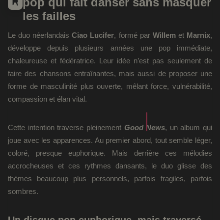
pop qui fait danser sans masquer
les failles
Le duo néerlandais
Ciao Lucifer
, formé par
Willem
et
Marnix
,
développe depuis plusieurs années une pop immédiate,
chaleureuse et fédératrice. Leur idée n’est pas seulement de
faire des chansons entraînantes, mais aussi de proposer une
forme de masculinité plus ouverte, mêlant force, vulnérabilité,
compassion et élan vital.
Cette intention traverse pleinement
Good News
, un album qui
joue avec les apparences. Au premier abord, tout semble léger,
coloré, presque euphorique. Mais derrière ces mélodies
accrocheuses et ces rythmes dansants, le duo glisse des
thèmes beaucoup plus personnels, parfois fragiles, parfois
sombres.
Un disque pop euphorique, mais traversé