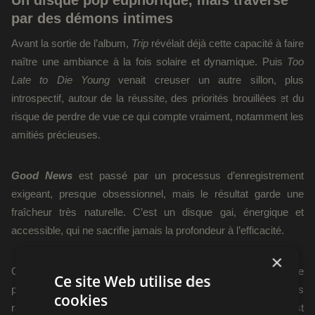
par des démons intimes
Avant la sortie de l’album,
Trip
révélait déjà cette capacité à faire
naître une ambiance à la fois solaire et dynamique. Puis
Too
Late to Die Young
venait creuser un autre sillon, plus
introspectif, autour de la réussite, des priorités brouillées et du
risque de perdre de vue ce qui compte vraiment, notamment les
amitiés précieuses.
Good News
est passé par un processus d’enregistrement
exigeant, presque obsessionnel, mais le résultat garde une
fraîcheur très naturelle. C’est un disque gai, énergique et
accessible, qui ne sacrifie jamais la profondeur à l’efficacité.
×
Comme l’explique Marnix, le duo n’a aucun problème à être
Ce site Web utilise des
perçu comme un
feel good band
, même si les chansons
cookies
racontent souvent des choses très personnelles. Et c’est