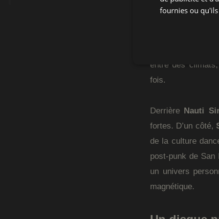
Certains disques 
fournies ou qu'ils
clairement ouvri
avance comme une f
boussole et de la
entre des climats,
fois.
Derrière
Nauti Si
fortes. D’un côté,
de la culture danc
post-punk de San
un univers person
magnétique.