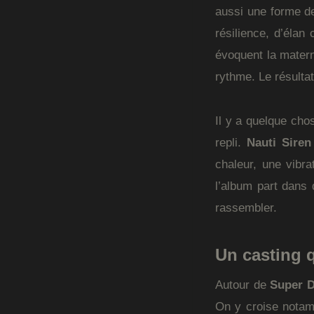
aussi une forme d
résilience, d’élan
évoquent la materni
rythme. Le résulta
Il y a quelque cho
repli.
Nauti Siren
chaleur, une vibr
l’album part dans 
rassembler.
Un casting q
Autour de
Super D
On y croise not