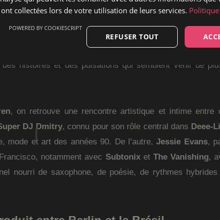
donnent l’impression de vouloir entrer dans une case.
R
 ont collectées lors de votre utilisation de leurs services.
Politique
r toutes les portes en même temps. Premier album de
Nau
POWERED BY COOKIESCRIPT
ête étrange, lumineuse et habitée, où le groove sert à la
REFUSER TOUT
ACC
ngage commun. On y danse, bien sûr, mais pas seulement. 
 des histoires et des pulsations qui semblent venir de pl
ren
, on retrouve une rencontre artistique et intime entre
Super DJ Dmitry
, connu pour son rôle central dans
Deee-Li
e, mode et art des années 90. De l’autre,
Jessie Evans
, p
 Francisco, notamment avec
Subtonix
et
The Vanishing
, 
nel nourri de saxophone, de poésie, de rythmes hybrides