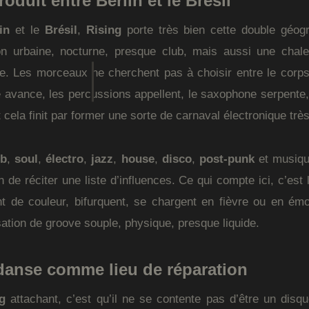
oduit entre Berlin et le Brésil
in
et le
Brésil
,
Rising
porte très bien cette double géogr
on urbaine, nocturne, presque club, mais aussi une chale
ire. Les morceaux ne cherchent pas à choisir entre le corps e
 avance, les percussions appellent, le saxophone serpente,
t cela finit par former une sorte de carnaval électronique trè
ub
,
soul
,
électro
,
jazz
,
house
,
disco
,
post-punk
et musiq
n de réciter une liste d’influences. Ce qui compte ici, c’es
 de couleur, bifurquent, se chargent en fièvre ou en émo
sation de groove souple, physique, presque liquide.
 danse comme lieu de réparation
g
attachant, c’est qu’il ne se contente pas d’être un disqu