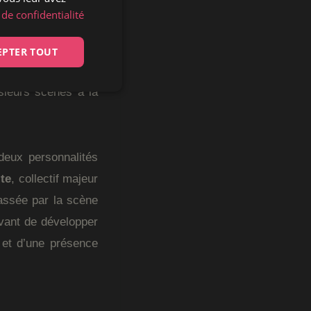
ising
, lui, préfère
 de confidentialité
ti Siren
, le projet
 fois de moteur, de
EPTER TOUT
On y circule aussi
usieurs scènes à la
 deux personnalités
te
, collectif majeur
assée par la scène
avant de développer
 et d’une présence