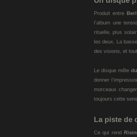
Un disque pr
Produit entre
Berl
l’album une tensi
rituelle, plus sola
les deux. La basse
des visions, et tou
Le disque mêle
d
donner l’impressio
morceaux changent
toujours cette sen
La piste de
Ce qui rend
Risin