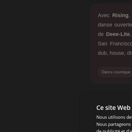
Avec
Rising
danse ouverte
de
Deee-Lite
San Francisco
dub, house, dis
Dance cosmique
Nauti 
Ce site Web 
incande
Nous utilisons des
cosmi
Nous partageons é
de publicité et d