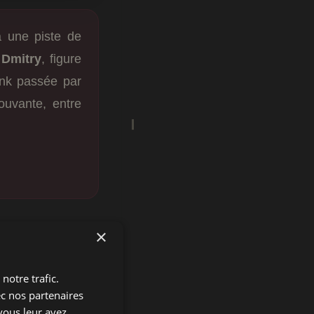
 une piste de
 Dmitry
, figure
unk passée par
ouvante, entre
m
×
and bain
notre trafic.
ec nos partenaires
vous leur avez