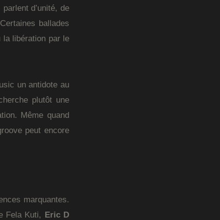
arlent d’unité, de
 Certaines ballades
la libération par le
usic un antidote au
cherche plutôt une
lation. Même quand
 groove peut encore
sences marquantes.
de Fela Kuti,
Eric D