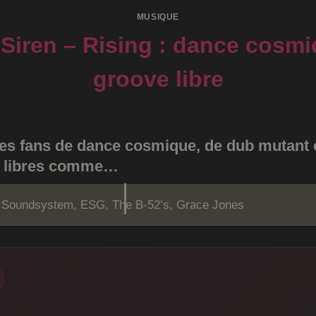
MUSIQUE
 Siren – Rising : dance cosmi
groove libre
es fans de dance cosmique, de dub mutant 
s libres comme…
 Soundsystem, ESG, The B-52’s, Grace Jones