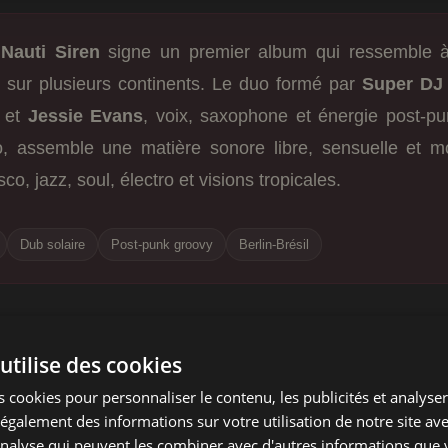
,
Nauti Siren
signe un premier album qui ressemble à
 sur plusieurs continents. Le duo formé par
Super DJ
, et
Jessie Evans
, voix, saxophone et énergie post-p
, assemble une matière sonore libre, sensuelle et m
co, jazz, soul, électro et visions tropicales.
Dub solaire
Post-punk groovy
Berlin-Brésil
Siren –
Rising
: un premier albu
utilise des cookies
scent, entre club, transe et gr
 cookies pour personnaliser le contenu, les publicités et analyser 
que
galement des informations sur votre utilisation de notre site av
'analyse qui peuvent les combiner avec d'autres informations que 