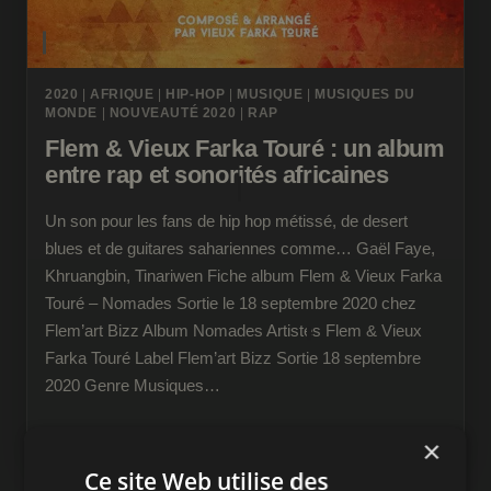
2020
|
AFRIQUE
|
HIP-HOP
|
MUSIQUE
|
MUSIQUES DU
MONDE
|
NOUVEAUTÉ 2020
|
RAP
Flem & Vieux Farka Touré : un album
entre rap et sonorités africaines
Un son pour les fans de hip hop métissé, de desert
blues et de guitares sahariennes comme… Gaël Faye,
Khruangbin, Tinariwen Fiche album Flem & Vieux Farka
Touré – Nomades Sortie le 18 septembre 2020 chez
Flem’art Bizz Album Nomades Artistes Flem & Vieux
Farka Touré Label Flem’art Bizz Sortie 18 septembre
2020 Genre Musiques…
FLEM
LIRE LA SUITE
×
&
Ce site Web utilise des
VIEUX