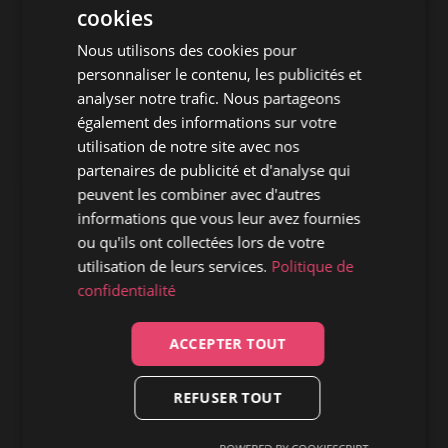
FARKA
cookies
TOURÉ
Nous utilisons des cookies pour
:
UN
personnaliser le contenu, les publicités et
ALBUM
analyser notre trafic. Nous partageons
ENTRE
également des informations sur votre
RAP
utilisation de notre site avec nos
ET
partenaires de publicité et d'analyse qui
SONORITÉS
peuvent les combiner avec d'autres
AFRICAINES
informations que vous leur avez fournies
ou qu'ils ont collectées lors de votre
utilisation de leurs services.
Politique de
confidentialité
ACCEPTER TOUT
REFUSER TOUT