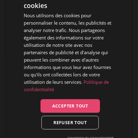
FARKA
cookies
TOURÉ
Nous utilisons des cookies pour
:
UN
personnaliser le contenu, les publicités et
ALBUM
analyser notre trafic. Nous partageons
ENTRE
également des informations sur votre
RAP
utilisation de notre site avec nos
ET
partenaires de publicité et d'analyse qui
SONORITÉS
peuvent les combiner avec d'autres
AFRICAINES
informations que vous leur avez fournies
ou qu'ils ont collectées lors de votre
utilisation de leurs services.
Politique de
confidentialité
ACCEPTER TOUT
REFUSER TOUT