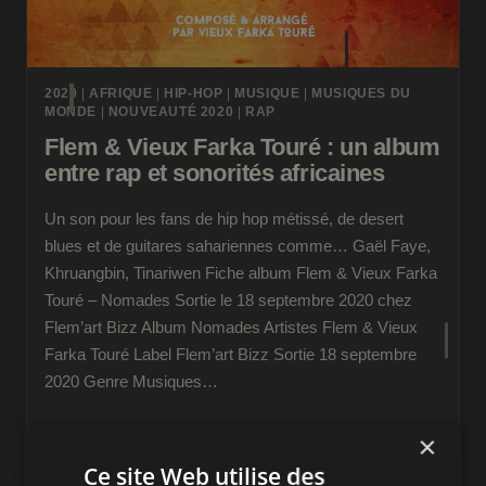
2020
|
AFRIQUE
|
HIP-HOP
|
MUSIQUE
|
MUSIQUES DU
MONDE
|
NOUVEAUTÉ 2020
|
RAP
Flem & Vieux Farka Touré : un album
entre rap et sonorités africaines
Un son pour les fans de hip hop métissé, de desert
blues et de guitares sahariennes comme… Gaël Faye,
Khruangbin, Tinariwen Fiche album Flem & Vieux Farka
Touré – Nomades Sortie le 18 septembre 2020 chez
Flem’art Bizz Album Nomades Artistes Flem & Vieux
Farka Touré Label Flem’art Bizz Sortie 18 septembre
2020 Genre Musiques…
FLEM
LIRE LA SUITE
×
&
Ce site Web utilise des
VIEUX