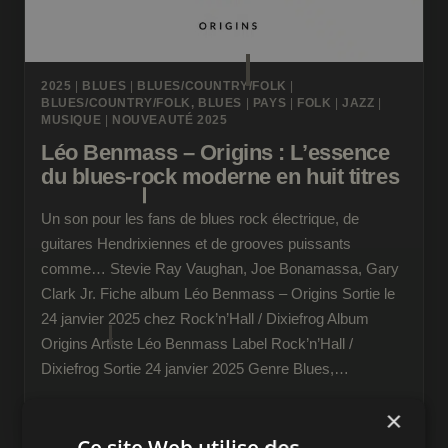
2025
|
BLUES
|
BLUES/COUNTRY/FOLK
|
BLUES/COUNTRY/FOLK, BLUES
|
PAYS
|
FOLK
|
JAZZ
|
MUSIQUE
|
NOUVEAUTÉ 2025
Léo Benmass – Origins : L’essence
du blues-rock moderne en huit titres
Un son pour les fans de blues rock électrique, de
guitares Hendrixiennes et de grooves puissants
comme… Stevie Ray Vaughan, Joe Bonamassa, Gary
Clark Jr. Fiche album Léo Benmass – Origins Sortie le
24 janvier 2025 chez Rock’n’Hall / Dixiefrog Album
Origins Artiste Léo Benmass Label Rock’n’Hall /
Dixiefrog Sortie 24 janvier 2025 Genre Blues,…
LÉO
×
LIRE LA SUITE
BENMASS
Ce site Web utilise des