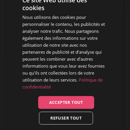
–
cookies
ORIGINS
:
Nous utilisons des cookies pour
L’ESSENCE
personnaliser le contenu, les publicités et
DU
analyser notre trafic. Nous partageons
BLUES-
ROCK
également des informations sur votre
MODERNE
utilisation de notre site avec nos
EN
partenaires de publicité et d'analyse qui
HUIT
peuvent les combiner avec d'autres
TITRES
informations que vous leur avez fournies
ou qu'ils ont collectées lors de votre
utilisation de leurs services.
Politique de
confidentialité
ACCEPTER TOUT
REFUSER TOUT