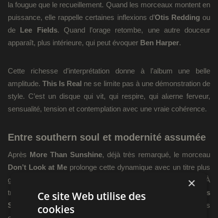
la fougue que le recueillement. Quand les morceaux montent en
puissance, elle rappelle certaines inflexions d’
Otis Redding
ou
de
Lee Fields
. Quand l’orage retombe, une autre douceur
apparaît, plus intérieure, qui peut évoquer
Ben Harper
.
Cette richesse d’interprétation donne à l’album une belle
amplitude.
This Is Real
ne se limite pas à une démonstration de
style. C’est un disque qui vit, qui respire, qui alterne ferveur,
sensualité, tension et contemplation avec une vraie cohérence.
Entre southern soul et modernité assumée
Après
More Than Sunshine
, déjà très remarqué, le morceau
Don’t Look at Me
prolonge cette dynamique avec un titre plus
×
groovy, taillé pour les amateurs de funk et de soul nerveuse. À
travers ce single,
Thomas Kahn
fait circuler l’énergie de
Times
Ce site Web utilise des
Square
et de
Broadway
, tout en gardant une assise très
cookies
organique.