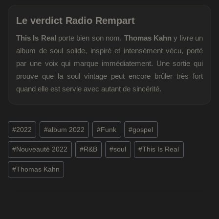
Le verdict Radio Rempart
This Is Real
porte bien son nom.
Thomas Kahn
y livre un
album de soul solide, inspiré et intensément vécu, porté
par une voix qui marque immédiatement. Une sortie qui
prouve que la soul vintage peut encore brûler très fort
quand elle est servie avec autant de sincérité.
Étiquettes
#
2022
#
album 2022
#
Funk
#
gospel
de
#
Nouveauté 2022
#
R&B
#
soul
#
This Is Real
la
publication :
#
Thomas Kahn