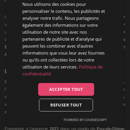
Nous utilisons des cookies pour
personnaliser le contenu, les publicités et
L’album entier joue justement sur cet équilibre. Il peut regarder
analyser notre trafic. Nous partageons
vers la
northern soul
comme vers la
southern soul
, intégrer
également des informations sur votre
utilisation de notre site avec nos
une élégance plus contemporaine, puis revenir à quelque chose
partenaires de publicité et d'analyse qui
de plus brut, presque volcanique. Les influences de
Charles
peuvent les combiner avec d'autres
Bradley
,
Brittany Howard
ou encore du duo
Eric Burton
et
informations que vous leur avez fournies
Adrian Quesada
des
Black Pumas
ne sont jamais loin.
ou qu'ils ont collectées lors de votre
utilisation de leurs services.
Politique de
Un artiste forgé par le temps et la scène
confidentialité
Entre
2013 et 2019
,
Thomas Kahn
enchaîne les compositions,
ACCEPTER TOUT
l’écriture et les concerts. Il ouvre pour plusieurs artistes dans
des salles comme
l’Olympia
,
la Cigale
ou encore
le Bataclan
,
autant de lieux symboliques dans son parcours. Cette
REFUSER TOUT
expérience de la scène se ressent partout dans
This Is Real
.
POWERED BY COOKIESCRIPT
Enregistré à l’automne
2021
dans un studio du
Puy-de-Dôme
,