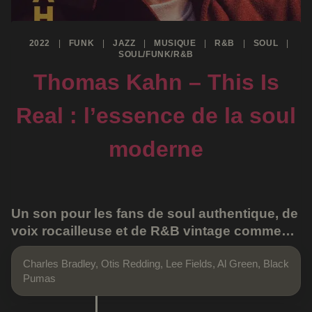
2022
|
FUNK
|
JAZZ
|
MUSIQUE
|
R&B
|
SOUL
|
SOUL/FUNK/R&B
Thomas Kahn – This Is
Real : l’essence de la soul
moderne
Un son pour les fans de soul authentique, de
voix rocailleuse et de R&B vintage comme…
Charles Bradley, Otis Redding, Lee Fields, Al Green, Black
Pumas