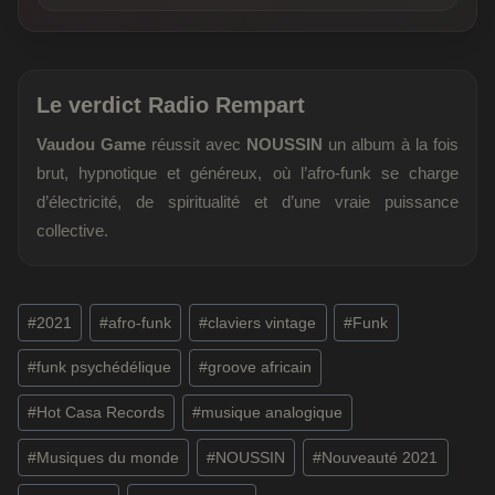
Le verdict Radio Rempart
Vaudou Game
réussit avec
NOUSSIN
un album à la fois
brut, hypnotique et généreux, où l’afro-funk se charge
d’électricité, de spiritualité et d’une vraie puissance
collective.
Étiquettes
#
2021
#
afro-funk
#
claviers vintage
#
Funk
de
#
funk psychédélique
#
groove africain
la
publication :
#
Hot Casa Records
#
musique analogique
#
Musiques du monde
#
NOUSSIN
#
Nouveauté 2021