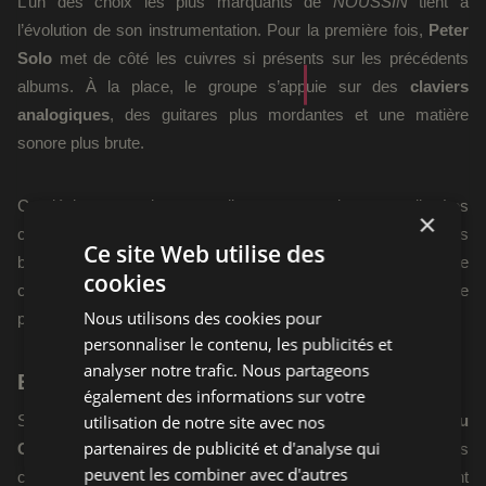
L’un des choix les plus marquants de
NOUSSIN
tient à
l’évolution de son instrumentation. Pour la première fois,
Peter
Solo
met de côté les cuivres si présents sur les précédents
albums. À la place, le groupe s’appuie sur des
claviers
analogiques
, des guitares plus mordantes et une matière
sonore plus brute.
Ce déplacement donne au disque une couleur nouvelle. Les
×
cocottes nerveuses, les nappes psychédéliques, les claviers
Ce site Web utilise des
bondissants et le grain analogique renforcent encore le
cookies
caractère organique de l’ensemble.
NOUSSIN
respire, grince
Nous utilisons des cookies pour
parfois, chauffe souvent, mais ne lisse jamais son propos.
personnaliser le contenu, les publicités et
analyser notre trafic. Nous partageons
Entre Togo, Londres et liberté totale
également des informations sur votre
utilisation de notre site avec nos
Si la dimension vaudou et les racines togolaises de
Vaudou
partenaires de publicité et d'analyse qui
Game
restent centrales, ce disque laisse aussi apparaître plus
peuvent les combiner avec d'autres
clairement certaines influences venues d’ailleurs, notamment