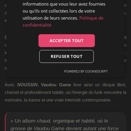
informations que vous leur avez fournies
celles du passé londonien de
Peter Solo
. Cette ouverture
ou qu'ils ont collectées lors de votre
donne à l’album un relief particulier, entre spiritualité, ironie,
utilisation de leurs services.
Politique de
engagement et envie constante d’expérimentation.
confidentialité
En dialecte mina,
NOUSSIN
signifie
« reste fort »
. Le titre agit
ACCEPTER TOUT
comme un mot d’ordre, un appel à tenir debout dans un monde
instable. Et c’est précisément ce que réussit l’album :
REFUSER TOUT
transmettre une force, une vibration collective, quelque chose
qui relève autant de la danse que de la résistance.
POWERED BY COOKIESCRIPT
Avec
NOUSSIN
,
Vaudou Game
livre ainsi un disque libre,
charnel et profondément habité, où l’énergie du funk rencontre la
mémoire, la transe et une vraie intensité contemporaine.
« Un album chaud, organique et habité, où le
groove de Vaudou Game devient autant une force